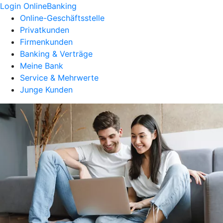
Login OnlineBanking
Online-Geschäftsstelle
Privatkunden
Firmenkunden
Banking & Verträge
Meine Bank
Service & Mehrwerte
Junge Kunden