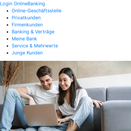
Login OnlineBanking
Online-Geschäftsstelle
Privatkunden
Firmenkunden
Banking & Verträge
Meine Bank
Service & Mehrwerte
Junge Kunden