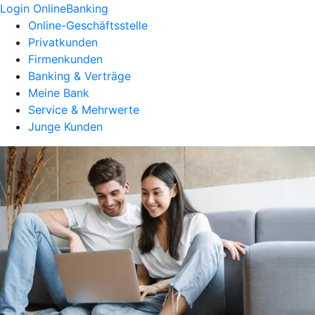
Login OnlineBanking
Online-Geschäftsstelle
Privatkunden
Firmenkunden
Banking & Verträge
Meine Bank
Service & Mehrwerte
Junge Kunden