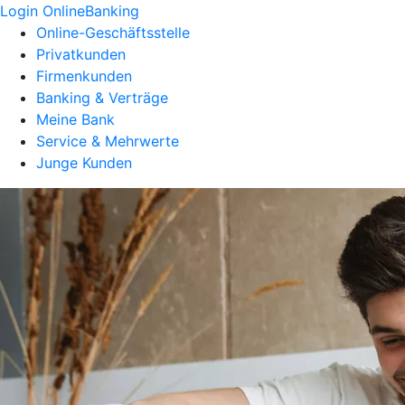
Login OnlineBanking
Online-Geschäftsstelle
Privatkunden
Firmenkunden
Banking & Verträge
Meine Bank
Service & Mehrwerte
Junge Kunden