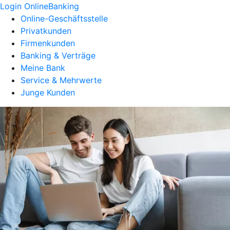
Login OnlineBanking
Online-Geschäftsstelle
Privatkunden
Firmenkunden
Banking & Verträge
Meine Bank
Service & Mehrwerte
Junge Kunden