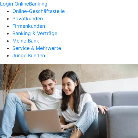
Login OnlineBanking
Online-Geschäftsstelle
Privatkunden
Firmenkunden
Banking & Verträge
Meine Bank
Service & Mehrwerte
Junge Kunden