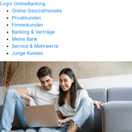
Login OnlineBanking
Online-Geschäftsstelle
Privatkunden
Firmenkunden
Banking & Verträge
Meine Bank
Service & Mehrwerte
Junge Kunden