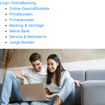
Login OnlineBanking
Online-Geschäftsstelle
Privatkunden
Firmenkunden
Banking & Verträge
Meine Bank
Service & Mehrwerte
Junge Kunden