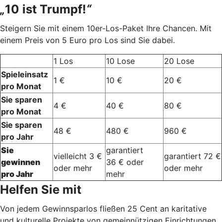
„
10 ist Trumpf!
“
Steigern Sie mit einem 10er-Los-Paket Ihre Chancen. Mit
einem Preis von 5 Euro pro Los sind Sie dabei.
1 Los
10 Lose
20 Lose
Spieleinsatz
1 €
10 €
20 €
pro Monat
Sie sparen
4 €
40 €
80 €
pro Monat
Sie sparen
48 €
480 €
960 €
pro Jahr
Sie
garantiert
vielleicht 3 €
garantiert 72 €
gewinnen
36 € oder
oder mehr
oder mehr
pro Jahr
mehr
Helfen Sie mit
Von jedem Gewinnsparlos fließen 25 Cent an karitative
und kulturelle Projekte von gemeinnützigen Einrichtungen