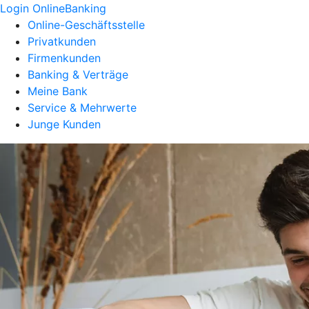
Login OnlineBanking
Online-Geschäftsstelle
Privatkunden
Firmenkunden
Banking & Verträge
Meine Bank
Service & Mehrwerte
Junge Kunden