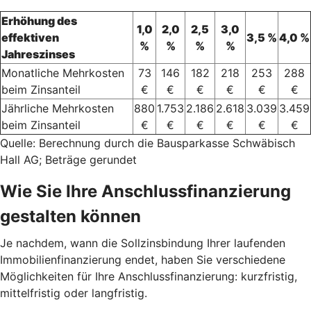
Erhöhung des
1,0
2,0
2,5
3,0
effektiven
3,5 %
4,0 %
%
%
%
%
Jahreszinses
Monatliche Mehrkosten
73
146
182
218
253
288
beim Zinsanteil
€
€
€
€
€
€
Jährliche Mehrkosten
880
1.753
2.186
2.618
3.039
3.459
beim Zinsanteil
€
€
€
€
€
€
Quelle: Berechnung durch die Bausparkasse Schwäbisch
Hall AG; Beträge gerundet
Wie Sie Ihre Anschlussfinanzierung
gestalten können
Je nachdem, wann die Sollzinsbindung Ihrer laufenden
Immobilienfinanzierung endet, haben Sie verschiedene
Möglichkeiten für Ihre Anschlussfinanzierung: kurzfristig,
mittelfristig oder langfristig.